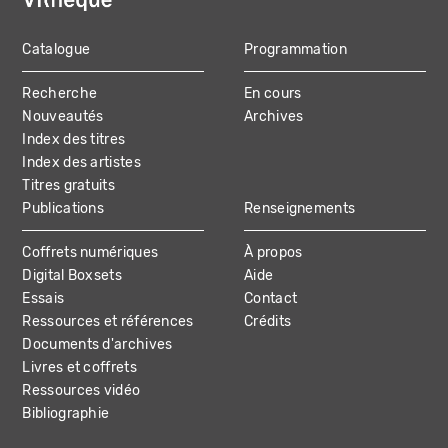
Catalogue
Programmation
MAIN
Recherche
En cours
NAVIGATION
Nouveautés
Archives
Index des titres
Index des artistes
Titres gratuits
Publications
Renseignements
Coffrets numériques
À propos
Digital Boxsets
Aide
Essais
Contact
Ressources et références
Crédits
Documents d'archives
Livres et coffrets
Ressources vidéo
Bibliographie