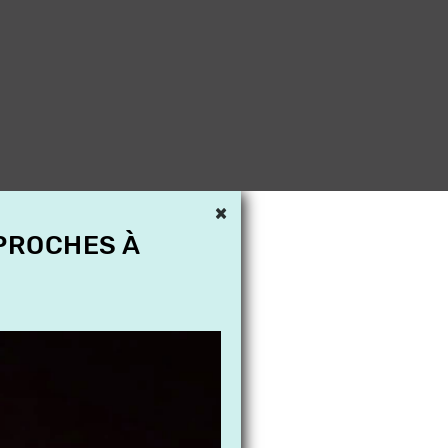
×
 PROCHES À