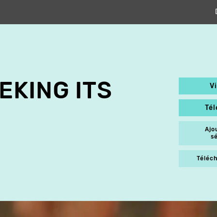
EKING ITS
V
Té
Ajo
s
Téléch