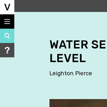
Aller
au
contenu
principal
WATER SE
LEVEL
Leighton Pierce