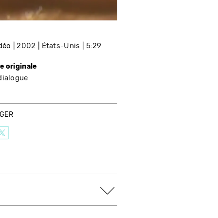
idéo
2002
États-Unis
5:29
e originale
dialogue
AGER