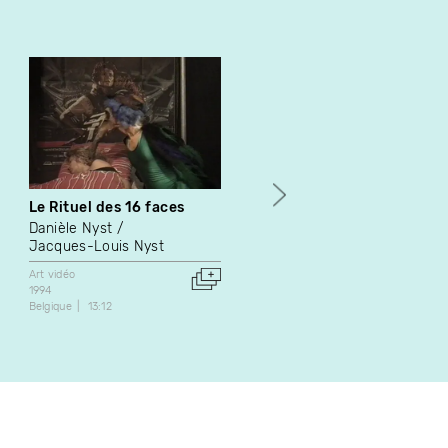
Le Rituel des 16 faces
Zoo
Danièle Nyst
Paul Landon
Jacques-Louis Nyst
Art vidéo
2004
Art vidéo
Canada
2:04
1994
Belgique
13:12