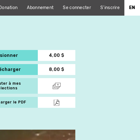
Donation
Abonnement
Se connecter
S'inscrire
EN
isionner
4,00 $
lécharger
8,00 $
uter à mes
élections
arger le PDF