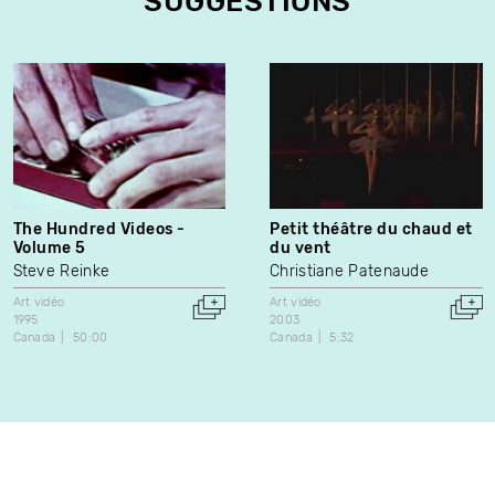
SUGGESTIONS
The Hundred Videos -
Petit théâtre du chaud et
Volume 5
du vent
Steve Reinke
Christiane Patenaude
Art vidéo
Art vidéo
1995
2003
Canada
50:00
Canada
5:32