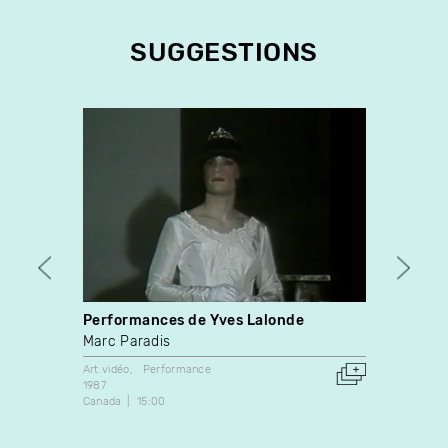
SUGGESTIONS
Performances de Yves Lalonde
Retor
Marc Paradis
Santi
Art vidéo
Performance
Animati
1987
2021
Canada
15:00
Canada