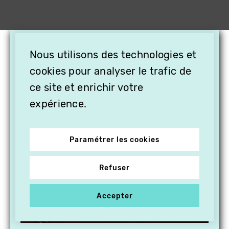
×
Nous utilisons des technologies et
OFFREZ LA VIDÉO EN
CADEAU, ABONNEZ VOS
cookies pour analyser le trafic de
PROCHES À VITHÈQUE !
ce site et enrichir votre
expérience.
Paramétrer les cookies
Refuser
Accepter