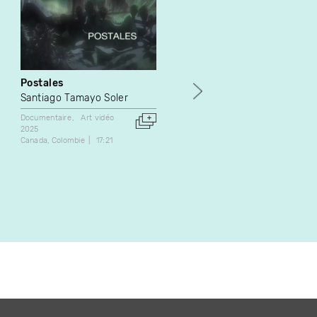
Postales
Notre logement, c'est à
nous autres.
Santiago Tamayo Soler
Henri Beauchemin
Documentaire
Art vidéo
2025
Documentaire
Canada
Colombie
17:21
1977
Canada
26:00