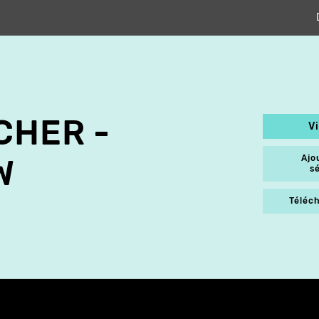
CHER -
V
Ajo
W
s
Téléch