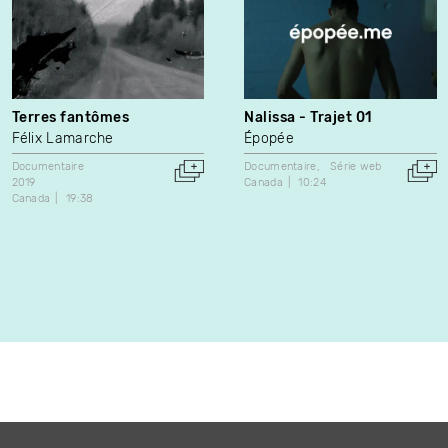
Terres fantômes
Nalissa - Trajet 01
Félix Lamarche
Épopée
Documentaire
Documentaire
Série web
2019
Canada
10:24
Canada
19:38