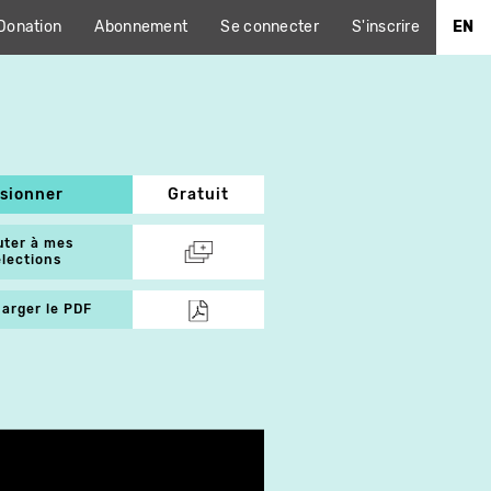
Donation
Abonnement
Se connecter
S'inscrire
EN
isionner
Gratuit
uter à mes
élections
arger le PDF