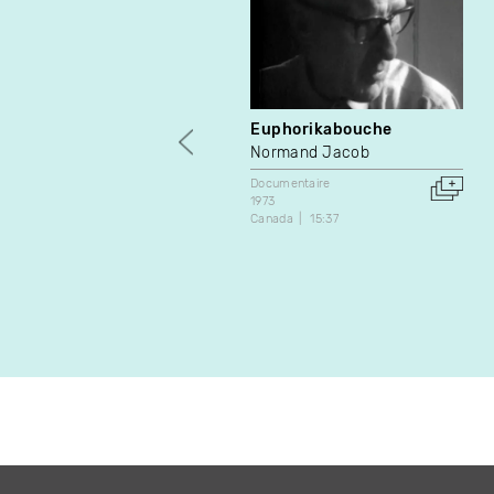
Euphorikabouche
Normand Jacob
Documentaire
1973
Canada
15:37