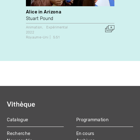
Alice in Arizona
Organ
Stuart Pound
Steve
Animation
Expérimental
Animati
2022
2019
Royaume-Uni
5:51
Canada
Catalogue
Programmation
MAIN
Recherche
En cours
NAVIGATION