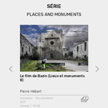
SÉRIE
PLACES AND MONUMENTS
Le film de Bazin (Lieux et monuments
Berli
8)
monu
Pierre Hébert
Pierre
Animation
Documentaire
Animati
2017
2013
Canada
70:00
Canada