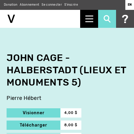
Donation
Abonnement
Se connecter
S'inscrire
EN
Aller
au
contenu
principal
JOHN CAGE -
HALBERSTADT (LIEUX ET
MONUMENTS 5)
Pierre Hébert
Visionner
4,00 $
Télécharger
8,00 $