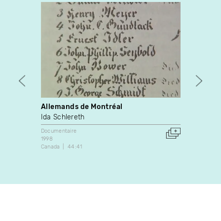
Allemands de Montréal
Où ét
Ida Schlereth
Jeann
Documentaire
Docume
1998
1987
Canada
44:41
Canada