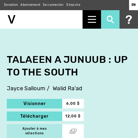
Donation
Abonnement
Se connecter
S'inscrire
EN
Aller
au
contenu
principal
TALAEEN A JUNUUB : UP
TO THE SOUTH
Jayce Salloum
Walid Ra'ad
Visionner
6,00 $
Télécharger
12,00 $
Ajouter à mes
sélections