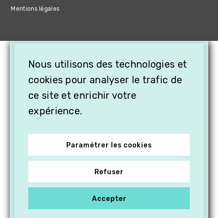
Mentions légales
×
Nous utilisons des technologies et
OFFREZ LA VIDÉO EN
CADEAU, ABONNEZ VOS
cookies pour analyser le trafic de
PROCHES À VITHÈQUE !
ce site et enrichir votre
expérience.
Paramétrer les cookies
Refuser
Accepter