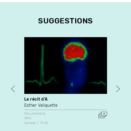
SUGGESTIONS
Le récit d'A
Impro
Québ
Esther Valiquette
Michel
Documentaire
1990
Docume
Canada
19:30
1974
Canada