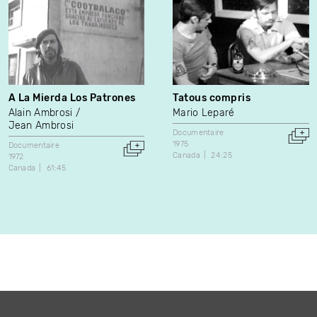
A La Mierda Los Patrones
Tatous compris
Alain Ambrosi
Mario Leparé
Jean Ambrosi
Documentaire
1975
Documentaire
Canada
24:25
1972
Canada
61:45