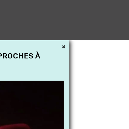
×
 PROCHES À