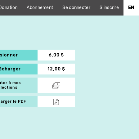
Donation
Abonnement
Se connecter
S'inscrire
EN
isionner
6,00 $
lécharger
12,00 $
uter à mes
élections
arger le PDF