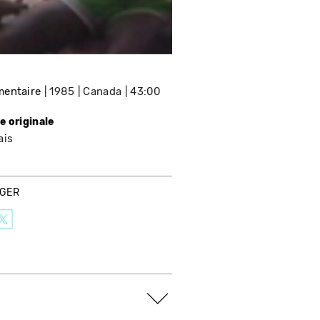
entaire
1985
Canada
43:00
e originale
ais
AGER