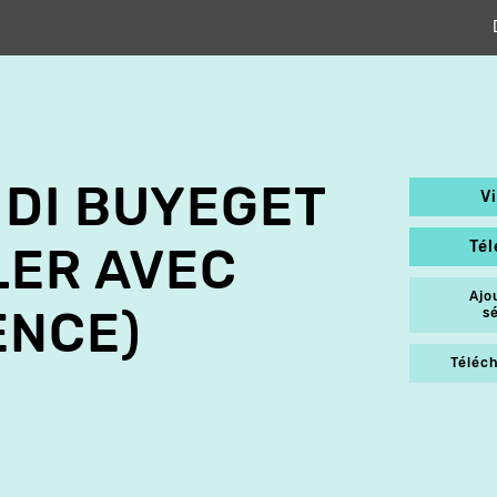
DI BUYEGET
V
Té
LER AVEC
Ajo
ENCE)
s
Téléch