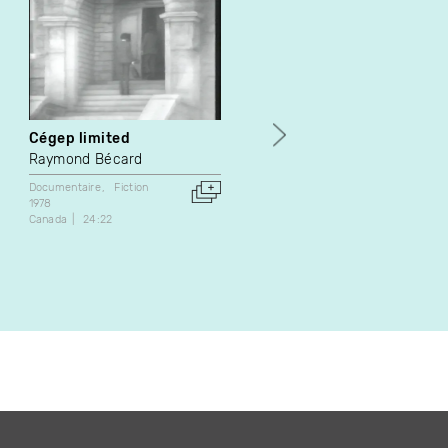
Cégep limited
Les marchés ouverts de
Montréal
Raymond Bécard
Jean-Pierre Poirier
Documentaire
Fiction
1978
Documentaire
Canada
24:22
1979
Canada
28:00