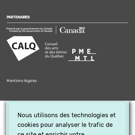
PARTENAIRES
Mentions légales
×
Nous utilisons des technologies et
OFFREZ LA VIDÉO EN
CADEAU, ABONNEZ VOS
cookies pour analyser le trafic de
ce site et enrichir votre