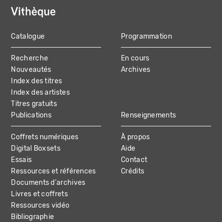
Catalogue
Programmation
MAIN
Recherche
En cours
NAVIGATION
Nouveautés
Archives
Index des titres
Index des artistes
Titres gratuits
Publications
Renseignements
Coffrets numériques
À propos
Digital Boxsets
Aide
Essais
Contact
Ressources et références
Crédits
Documents d'archives
Livres et coffrets
Ressources vidéo
Bibliographie