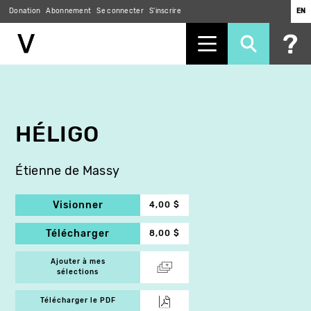
Donation
Abonnement
Se connecter
S'inscrire
EN
Aller
au
contenu
principal
HÉLIGO
Étienne de Massy
Visionner
4,00 $
Télécharger
8,00 $
Ajouter à mes
sélections
Télécharger le PDF