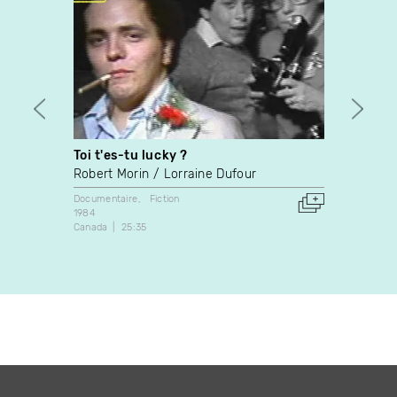
Toi t'es-tu lucky ?
La co
Robert Morin
Lorraine Dufour
Richa
Documentaire
Fiction
Fiction
1984
1974
Canada
25:35
Canada