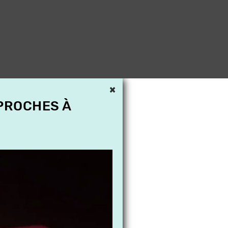
×
 PROCHES À