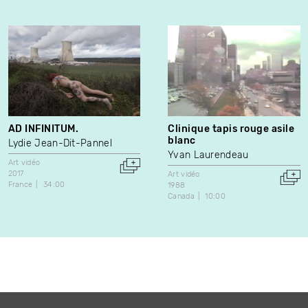
AD INFINITUM.
Clinique tapis rouge asile
blanc
Lydie Jean-Dit-Pannel
Yvan Laurendeau
Art vidéo
2017
Art vidéo
France
34:00
1988
Canada
10:00