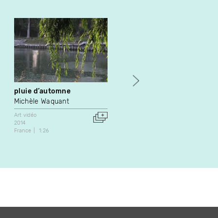
pluie d’automne
Desert Inn : Les pieuvres
Michèle Waquant
Eric Mattson
Art vidéo
Art vidéo
2014
1993
France
1:26
Canada
4:00