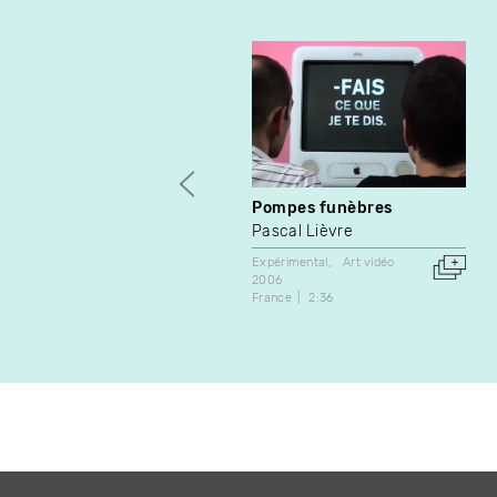
Pompes funèbres
Pascal Lièvre
Expérimental
Art vidéo
2006
France
2:36