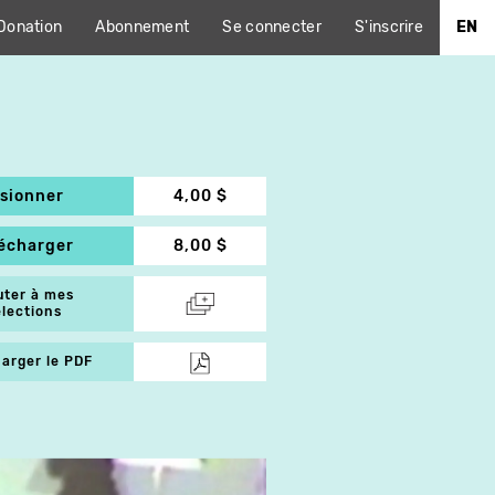
Donation
Abonnement
Se connecter
S'inscrire
EN
isionner
4,00 $
lécharger
8,00 $
uter à mes
élections
arger le PDF