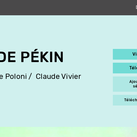
DE PÉKIN
V
Té
e Poloni
Claude Vivier
Ajo
s
Téléch