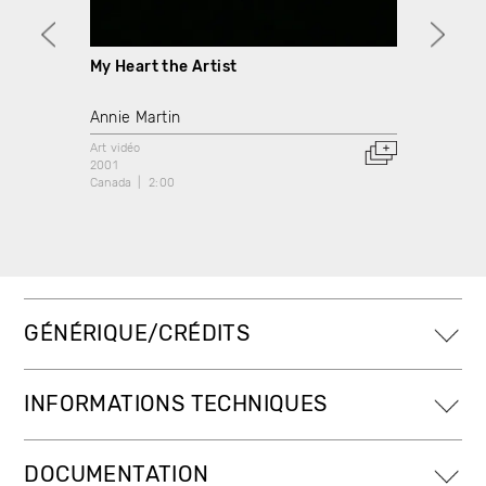
My Heart the Artist
My He
Annie Martin
Nik Fo
Art vidéo
Art vidé
2001
2001
Canada
2:00
Canada
GÉNÉRIQUE/CRÉDITS
INFORMATIONS TECHNIQUES
DOCUMENTATION