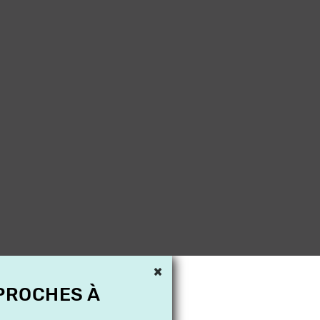
×
 PROCHES À