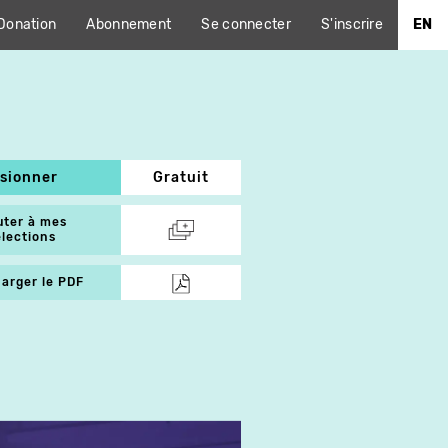
Donation
Abonnement
Se connecter
S'inscrire
EN
isionner
Gratuit
uter à mes
élections
arger le PDF