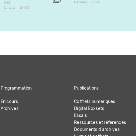
Canada
23:24
1973
Canada
24:00
Programmation
Publications
En cours
Coffrets numériques
Archives
Digital Boxsets
Essais
Ressources et références
Documents d'archives