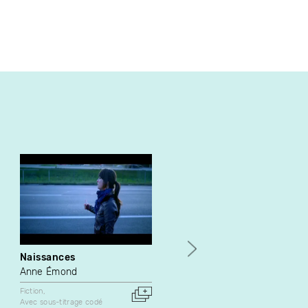
Naissances
Lumen
Anne Émond
Sarah Seené
Fiction
Expérimental
Avec sous-titrage codé
Documentaire