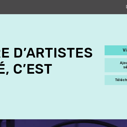
E D’ARTISTES
V
Ajo
, C’EST
s
Téléch