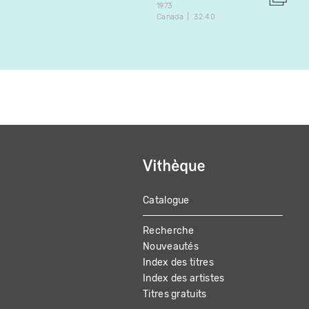
1973
Canada
32:40
Catalogue
MAIN
Recherche
NAVIGATION
Nouveautés
Index des titres
Index des artistes
Titres gratuits