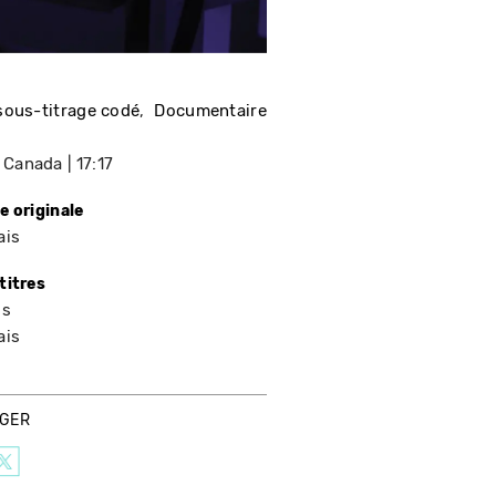
sous-titrage codé
Documentaire
Canada
17:17
e originale
ais
titres
is
ais
AGER