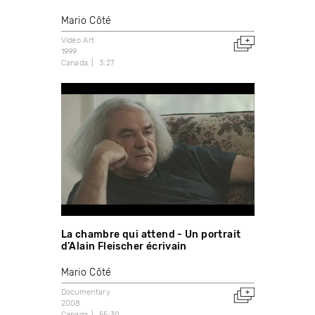
Mario Côté
Video Art
1999
Canada
3:27
La chambre qui attend - Un portrait
d’Alain Fleischer écrivain
Mario Côté
Documentary
2008
Canada
55:30