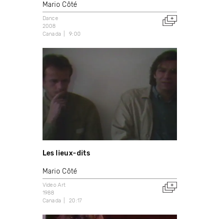
Mario Côté
Dance
2008
Canada
9:00
Les lieux-dits
Mario Côté
Video Art
1988
Canada
20:17