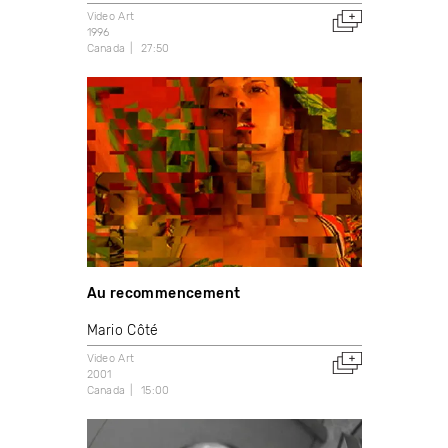
Video Art
1996
Canada
27:50
Au recommencement
Mario Côté
Video Art
2001
Canada
15:00