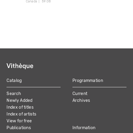
Canada
59:08
Catalog
Programmation
MAIN
Search
Current
NAVIGATION
Newly Added
Archives
Index of titles
Index of artists
View for free
Publications
Information