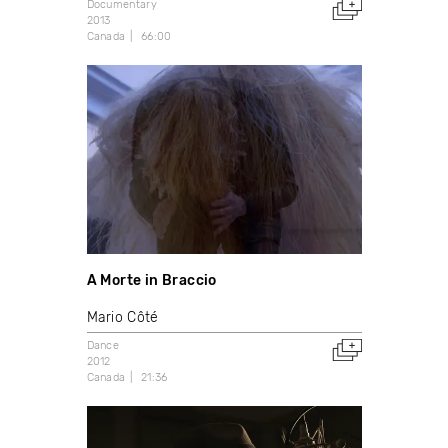
Documentary
2013
Canada
66:00
A Morte in Braccio
Mario Côté
Dance
2012
Canada
21:36