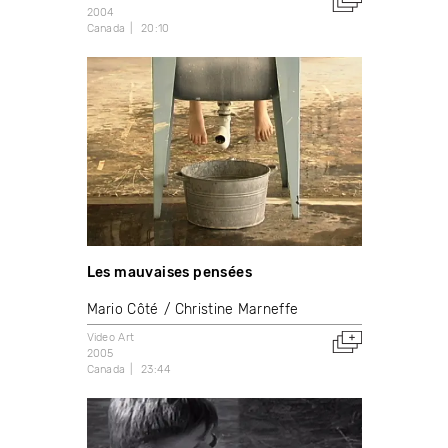
2004
Canada
20:10
Les mauvaises pensées
Mario Côté
Christine Marneffe
Video Art
2005
Canada
23:44