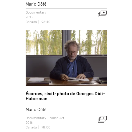
Mario Côté
Documentary
2015
Canada
96:40
Écorces, récit-photo de Georges Didi-
Huberman
Mario Côté
Documentary
Video Art
2016
Canada
78:00