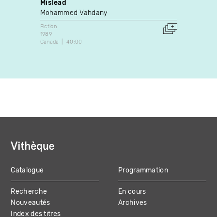
Mislead
Sadov
Mohammed Vahdany
PRIM
Fiction
Fiction
1989
2021
Canada
40:00
Canada
Catalogue
Programmation
MAIN
Recherche
En cours
NAVIGATION
Nouveautés
Archives
Index des titres