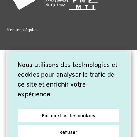
Mentions légales
×
Nous utilisons des technologies et
OFFREZ LA VIDÉO EN
CADEAU, ABONNEZ VOS
cookies pour analyser le trafic de
PROCHES À VITHÈQUE !
ce site et enrichir votre
expérience.
Paramétrer les cookies
Refuser