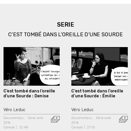
SERIE
C’EST TOMBÉ DANS L’OREILLE D’UNE SOURDE
C’est tombé dans l’oreille
C’est tombé dans l’oreille
d’une Sourde : Denise
d’une Sourde : Émilie
Véro Leduc
Véro Leduc
Documentary
Série web
Documentary
Série web
2016
2016
Canada
22:48
Canada
27:15