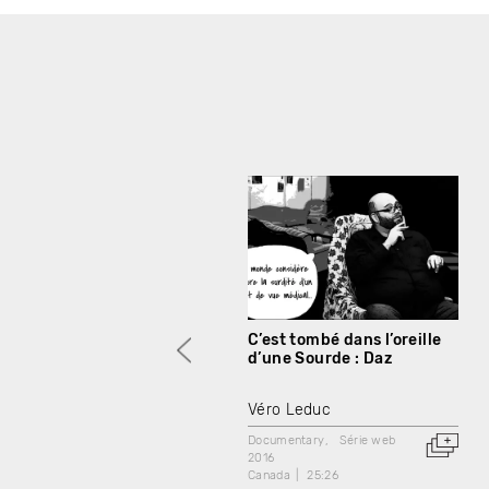
C’est tombé dans l’oreille
d’une Sourde : Daz
Véro Leduc
Documentary
Série web
2016
Canada
25:26