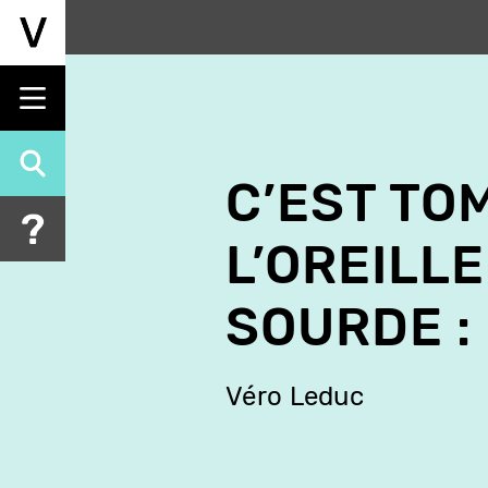
Skip
to
main
content
C’EST TO
L’OREILLE
SOURDE :
Véro Leduc