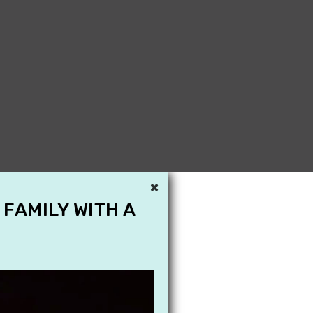
×
 FAMILY WITH A