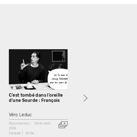
C’est tombé dans l’oreille
C’est tombé dans l’oreille
d’une Sourde : François
d’une Sourde : Hodan
Véro Leduc
Véro Leduc
Documentary
Série web
Documentary
Série web
2016
2016
Canada
25:56
Canada
26:11