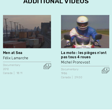
ADDITIONAL VIDEOS
Men at Sea
La moto : les pièges n'ont
pas tous 4 roues
Félix Lamarche
Michel Pronovost
Documentary
2012
Documentary
Canada
18:11
1986
Canada
29:00