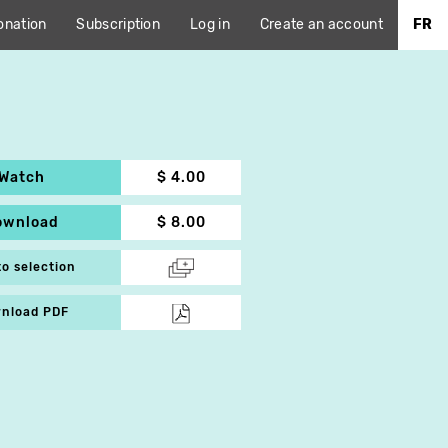
onation
Subscription
Log in
Create an account
FR
Watch
$ 4.00
ownload
$ 8.00
to selection
nload PDF