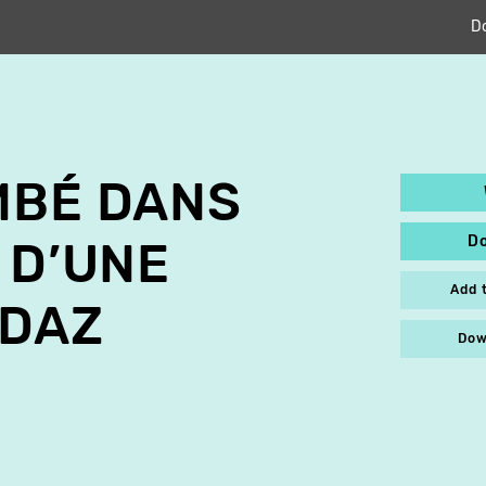
D
MBÉ DANS
D
 D’UNE
Add 
 DAZ
Dow