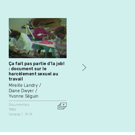
Ça fait pas partie d'la job!
Improvisations : nouvelle
: document sur le
musique au Québec
harcèlement sexuel au
Michel Di Torre
travail
Documentary
Mireille Landry
1974
Diane Dwyer
Canada
55:31
Yvonne Séguin
Documentary
1986
Canada
31:19