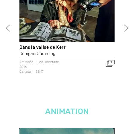
Dans la valise de Kerr
Bob
Donigan Cumming
Luc
Art vidéo
Documentaire
Art 
2016
1982
Canada
38:17
Can
ANIMATION