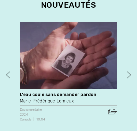
NOUVEAUTÉS
L'eau coule sans demander pardon
Pan
Marie-Frédérique Lemieux
A. 
Documentaire
Dans
2024
202
Canada
10:04
Can