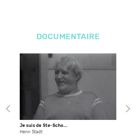
DOCUMENTAIRE
Je suis de Ste-Scho...
My 
déc
Henri Stadt