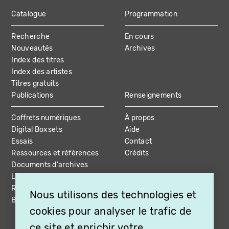
Catalogue
Programmation
MAIN
Recherche
En cours
NAVIGATION
Nouveautés
Archives
Index des titres
Index des artistes
Titres gratuits
Publications
Renseignements
Coffrets numériques
À propos
Digital Boxsets
Aide
Essais
Contact
Ressources et références
Crédits
Documents d'archives
Livres et coffrets
Ressources vidéo
Nous utilisons des technologies et
Bibliographie
cookies pour analyser le trafic de
ce site et enrichir votre