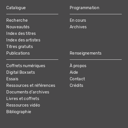
Catalogue
Programmation
MAIN
Recherche
En cours
NAVIGATION
Nouveautés
Archives
Index des titres
Index des artistes
Titres gratuits
Publications
Renseignements
Coffrets numériques
À propos
Digital Boxsets
Aide
Essais
Contact
Ressources et références
Crédits
Documents d'archives
Livres et coffrets
Ressources vidéo
Bibliographie