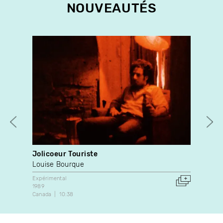
NOUVEAUTÉS
Jolicoeur Touriste
My 
Louise Bourque
Rosa
Expérimental
Docu
1989
202
Canada
10:38
Can