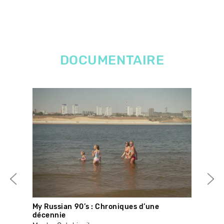
DOCUMENTAIRE
My Russian 90’s : Chroniques d’une
Opt
décennie
des