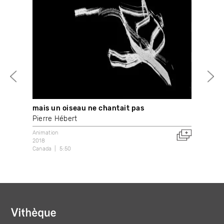
mais un oiseau ne chantait pas
Tra
Pierre Hébert
Ava
Animation
Anim
2018
202
Canada
5:50
Can