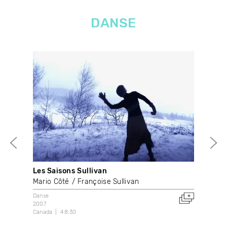
DANSE
Les Saisons Sullivan
MA
Mario Côté
Françoise Sullivan
Mar
Danse
Dans
2007
202
Canada
48:30
Can