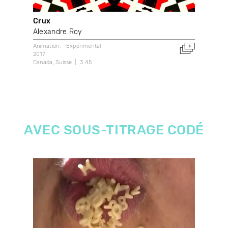
Crux
Sho
Alexandre Roy
Ant
Animation
Expérimental
Expé
2017
202
Canada
Suisse
3:45
4:59
AVEC SOUS-TITRAGE CODÉ