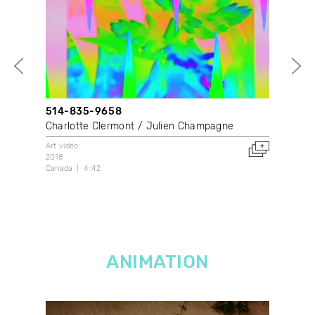
514-835-9658
Ape
Charlotte Clermont
Julien Champagne
Syl
Art vidéo
Avec
2018
200
Canada
4:42
Fran
ANIMATION