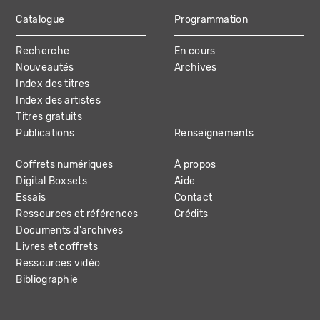
Catalogue
Programmation
MAIN
Recherche
En cours
NAVIGATION
Nouveautés
Archives
Index des titres
Index des artistes
Titres gratuits
Publications
Renseignements
Coffrets numériques
À propos
Digital Boxsets
Aide
Essais
Contact
Ressources et références
Crédits
Documents d'archives
Livres et coffrets
Ressources vidéo
Bibliographie