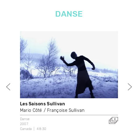
DANSE
Les Saisons Sullivan
Sta
Mario Côté
Françoise Sullivan
Mar
Danse
Dans
2007
202
Canada
48:30
Can