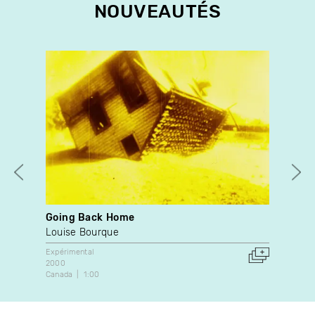
NOUVEAUTÉS
Going Back Home
Pos
Louise Bourque
San
Expérimental
Docu
2000
202
Canada
1:00
Can