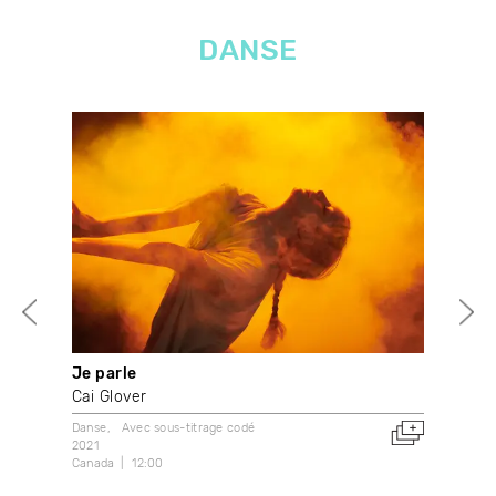
DANSE
Je parle
At 
Cai Glover
Rob
Danse
Avec sous-titrage codé
Dans
2021
202
Canada
12:00
Can