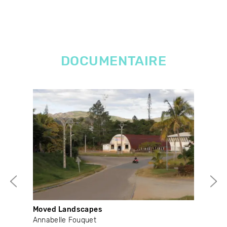
DOCUMENTAIRE
Moved Landscapes
Dan
Annabelle Fouquet
Don