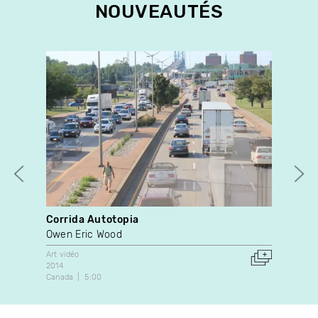
NOUVEAUTÉS
Corrida Autotopia
My 
Owen Eric Wood
Rosa
Art vidéo
Docu
2014
202
Canada
5:00
Can