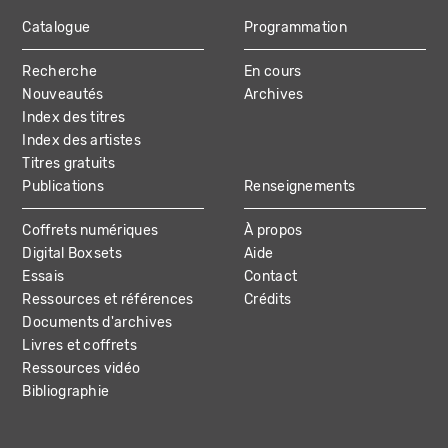
Catalogue
Programmation
MAIN
Recherche
En cours
NAVIGATION
Nouveautés
Archives
Index des titres
Index des artistes
Titres gratuits
Publications
Renseignements
Coffrets numériques
À propos
Digital Boxsets
Aide
Essais
Contact
Ressources et références
Crédits
Documents d'archives
Livres et coffrets
Ressources vidéo
Bibliographie