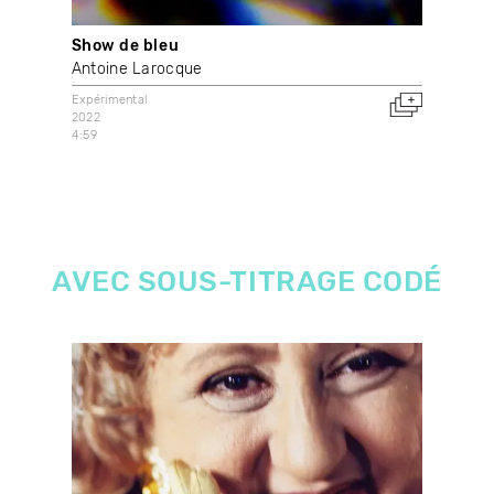
Show de bleu
Mor
Antoine Larocque
Mat
Expérimental
Vid
2022
202
4:59
Can
AVEC SOUS-TITRAGE CODÉ