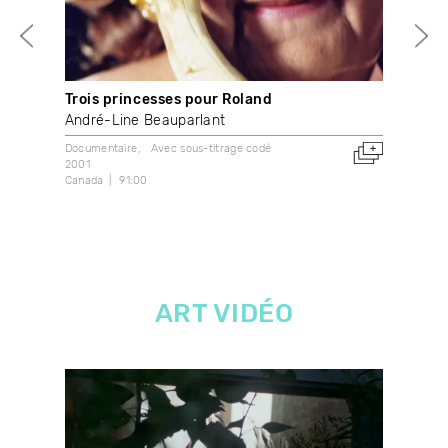
Trois princesses pour Roland
You
André-Line Beauparlant
Syl
Documentaire
Avec sous-titrage codé
Avec
2001
2019
Canada
91:00
Fran
ART VIDÉO