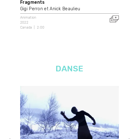
Fragments
Pe
Gigi Perron et Anick Beaulieu
Emi
Animation
Anim
2022
202
Canada
2:00
Can
DANSE