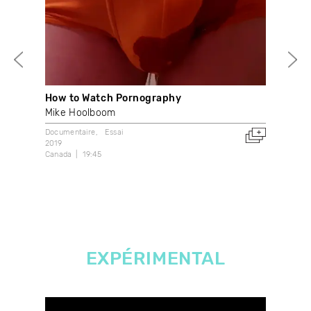
How to Watch Pornography
Dan
Mike Hoolboom
Don
Documentaire
Essai
Art 
2019
2016
Canada
19:45
Can
EXPÉRIMENTAL