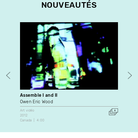
NOUVEAUTÉS
Assemble I and II
Des
Owen Eric Wood
Pat
Art vidéo
Dans
2012
1996
Canada
4:00
Can