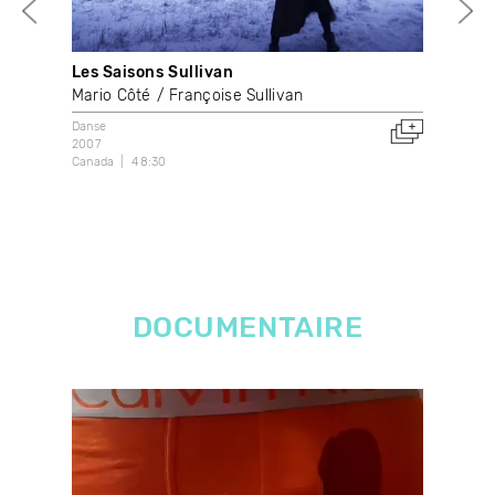
Les Saisons Sullivan
Sta
Mario Côté
Françoise Sullivan
Mar
Danse
Dans
2007
202
Canada
48:30
Can
DOCUMENTAIRE