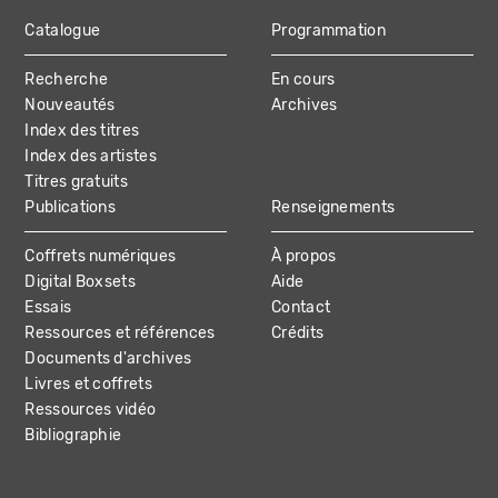
Catalogue
Programmation
MAIN
Recherche
En cours
NAVIGATION
Nouveautés
Archives
Index des titres
Index des artistes
Titres gratuits
Publications
Renseignements
Coffrets numériques
À propos
Digital Boxsets
Aide
Essais
Contact
Ressources et références
Crédits
Documents d'archives
Livres et coffrets
Ressources vidéo
Bibliographie