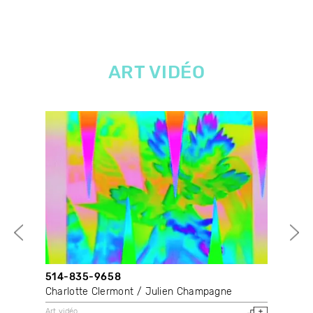
ART VIDÉO
514-835-9658
Dan
Charlotte Clermont
Julien Champagne
Don
Art vidéo
Art 